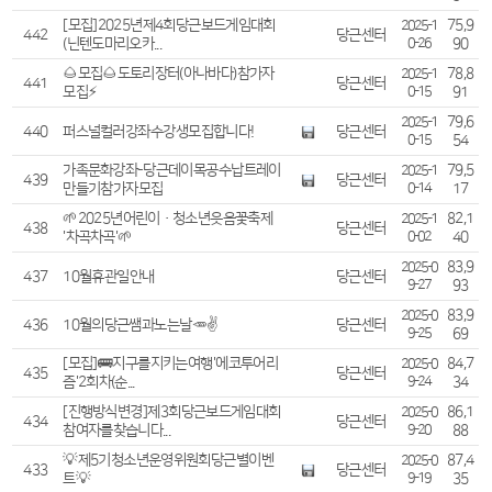
[모집] 2025년 제4회 당근보드게임대회
75,9
2025-1
442
당근센터
(닌텐도 마리오카...
0-26
90
🌰모집🌰 도토리장터(아나바다) 참가자
78,8
2025-1
441
당근센터
모집 ⚡
0-15
91
79,6
2025-1
440
퍼스널컬러 강좌 수강생 모집합니다!
당근센터
0-15
54
가족문화강좌-당근데이 목공 수납트레이
79,5
2025-1
439
당근센터
만들기 참가자 모집
0-14
17
🌱 2025년 어린이·청소년 웃음꽃축제
82,1
2025-1
438
당근센터
'차곡차곡' 🌱
0-02
40
83,9
2025-0
437
10월 휴관일 안내
당근센터
9-27
93
83,9
2025-0
436
10월의 당근쌤과 노는 날🥕✌
당근센터
9-25
69
[모집] 🚌 지구를 지키는 여행 '에코투어리
84,7
2025-0
435
당근센터
즘' 2회차(순...
9-24
34
[진행방식 변경] 제3회 당근보드게임대회
86,1
2025-0
434
당근센터
참여자를 찾습니다...
9-20
88
💡 제5기 청소년운영위원회 당근별 이벤
87,4
2025-0
433
당근센터
트 💡
9-19
35