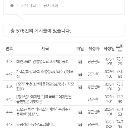
커뮤니티
공지사항
총 576건의 게시물이 있습니다.
조회
번호
제목
파일
작성자
작성일
수
73,2
2025-1
448
대안교육기관 별별학교 교사 채용 공고
당근센터
1-07
26
가족문화강좌-퍼스널컬러 강좌 수강생 모
73,0
2025-1
447
당근센터
집
1-06
63
[모집] 🌳 청소년마을학교 숲&쿡 참가자 모
73,2
2025-1
446
당근센터
집! 🍞
1-04
31
[청소년카페 이벤트] 🍫 빼빼로데이엔 달
73,3
2025-1
445
당근센터
콤한 행운이 찾아온...
1-04
98
2026 지방선거! 청소년이 원하는 광주시
75,1
2025-1
444
당근센터
를 위한 “청소년...
1-01
53
74,7
2025-1
443
목공 강좌 수강생 모집합니다!
당근센터
0-28
94