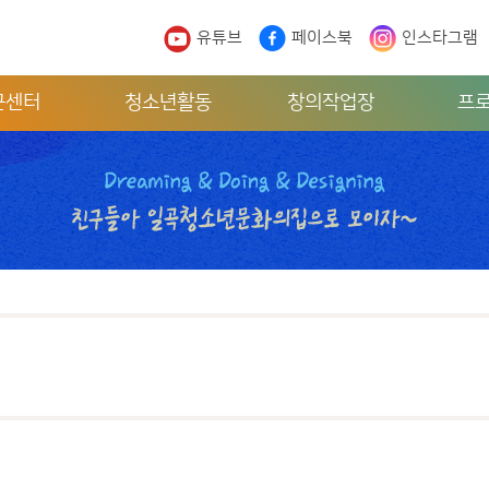
유튜브
페이스북
인스타그램
근센터
청소년활동
창의작업장
프