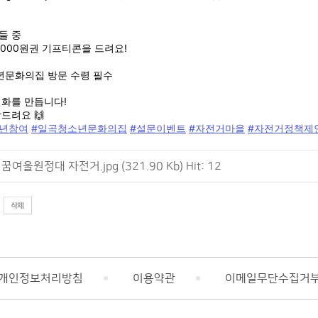
들 중
,000원권 기프티콘을 드려요!
년문화의집 방문 수령 필수
변화를 만듭니다!
드려요 🙌
소년참여
#일곡청소년문화의집
#설문이벤트
#자전거마을
#자전거정책제
꿈여울원정대 자전거.jpg (321.90 Kb) Hit: 12
개인정보처리방침
이용약관
이메일무단수집거