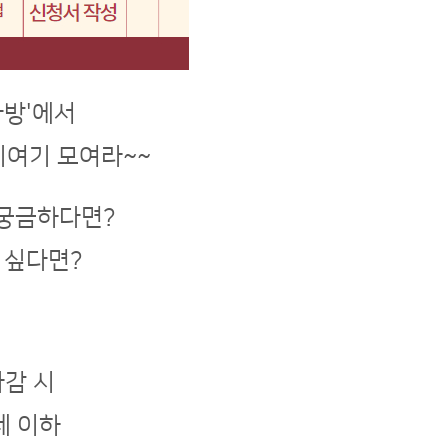
다방'에서
기여기 모여라~~
궁금하다면?
 싶다면?
 마감 시
세 이하