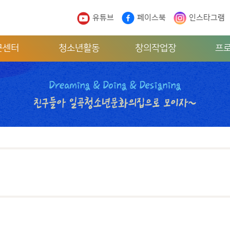
유튜브
페이스북
인스타그램
근센터
청소년활동
창의작업장
프