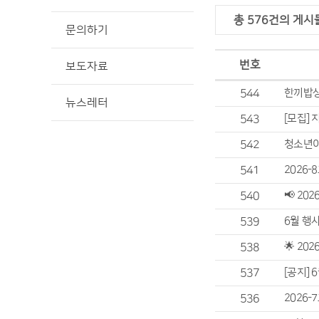
총 576건의 게시
문의하기
번호
보도자료
544
한끼밥상
뉴스레터
543
​[모집]
542
청소년이
541
2026
540
📢 20
539
6월 행사
538
🌟 20
537
[공지] 
536
2026