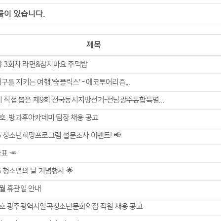
물이 있습니다.
제목
 3회차 라면&참치마요 주먹밥
 지구를 지키는 여행 '숲플릭스' - 에코투어리즘...
 직접 뽑은 제9회 전국동시지방선거-전남광주통합특별...
-8호. 방과후아카데미 팀장 채용 공고
26 청소년희망프로그램 설문조사 이벤트! 📢
표 🥕
26 청소년의 날 기념행사 🌟
6월 휴관일 안내
-7호 광주광역시일곡청소년문화의집 직원 채용 공고