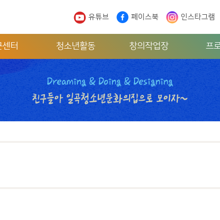
유튜브
페이스북
인스타그램
근센터
청소년활동
창의작업장
프