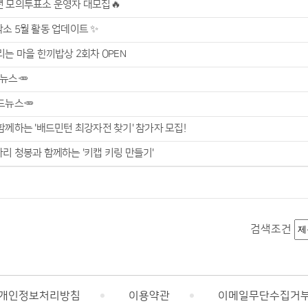
년 모의투표소 운영자 대모집🔥
소 5월 활동 업데이트 ✨
리는 마을 한끼밥상 2회차 OPEN
뉴스🥕
드뉴스🥕
함께하는 '배드민턴 최강자전 찾기' 참가자 모집!
리 청봉과 함께하는 '키캡 키링 만들기'
검색조건
개인정보처리방침
이용약관
이메일무단수집거