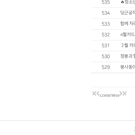
535
🔥청소
534
당근공작
533
함께 차
532
4월카드
531
３월 카
530
청봉과 
529
봉사동아
1
2
3
4
5
6
7
8
9
10